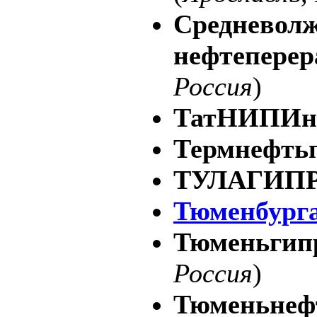
Средневол
нефтеперер
Россия
)
ТатНИПИн
Термнефть
ТУЛАГИП
Тюменбург
Тюменьгип
Россия
)
Тюменьнеф