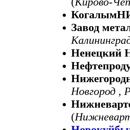
(
Кирово-Чеп
КогалымН
Завод мета
Калининград
Ненецкий
Нефтепрод
Нижегород
Новгород , 
Нижневар
(
Нижневарт
Новокуйбы