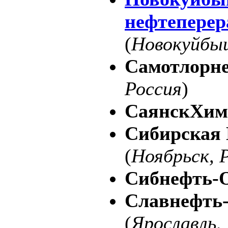
нефтепере
(
Новокуйбыш
Самотлорне
Россия
)
СаянскХим
Сибирская
(
Ноябрьск, 
Сибнефть
Славнефть-
(
Ярославль,